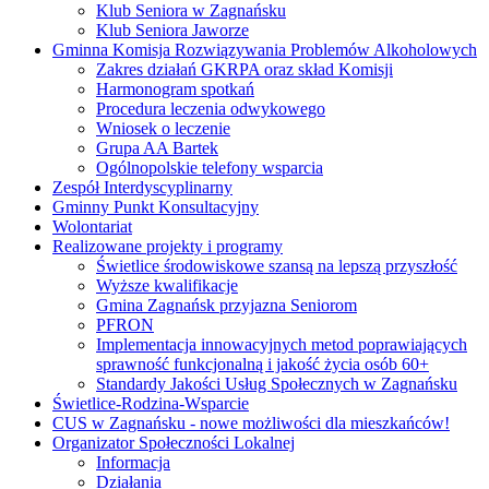
Klub Seniora w Zagnańsku
Klub Seniora Jaworze
Gminna Komisja Rozwiązywania Problemów Alkoholowych
Zakres działań GKRPA oraz skład Komisji
Harmonogram spotkań
Procedura leczenia odwykowego
Wniosek o leczenie
Grupa AA Bartek
Ogólnopolskie telefony wsparcia
Zespół Interdyscyplinarny
Gminny Punkt Konsultacyjny
Wolontariat
Realizowane projekty i programy
Świetlice środowiskowe szansą na lepszą przyszłość
Wyższe kwalifikacje
Gmina Zagnańsk przyjazna Seniorom
PFRON
Implementacja innowacyjnych metod poprawiających
sprawność funkcjonalną i jakość życia osób 60+
Standardy Jakości Usług Społecznych w Zagnańsku
Świetlice-Rodzina-Wsparcie
CUS w Zagnańsku - nowe możliwości dla mieszkańców!
Organizator Społeczności Lokalnej
Informacja
Działania