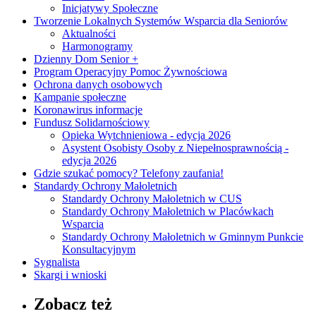
Inicjatywy Społeczne
Tworzenie Lokalnych Systemów Wsparcia dla Seniorów
Aktualności
Harmonogramy
Dzienny Dom Senior +
Program Operacyjny Pomoc Żywnościowa
Ochrona danych osobowych
Kampanie społeczne
Koronawirus informacje
Fundusz Solidarnościowy
Opieka Wytchnieniowa - edycja 2026
Asystent Osobisty Osoby z Niepełnosprawnością -
edycja 2026
Gdzie szukać pomocy? Telefony zaufania!
Standardy Ochrony Małoletnich
Standardy Ochrony Małoletnich w CUS
Standardy Ochrony Małoletnich w Placówkach
Wsparcia
Standardy Ochrony Małoletnich w Gminnym Punkcie
Konsultacyjnym
Sygnalista
Skargi i wnioski
Zobacz też