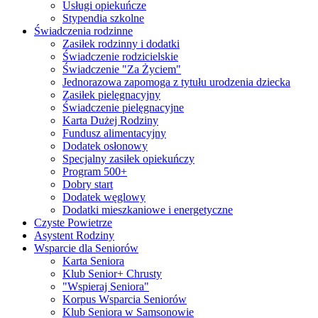
Usługi opiekuńcze
Stypendia szkolne
Świadczenia rodzinne
Zasiłek rodzinny i dodatki
Świadczenie rodzicielskie
Świadczenie "Za Życiem"
Jednorazowa zapomoga z tytułu urodzenia dziecka
Zasiłek pielęgnacyjny
Świadczenie pielęgnacyjne
Karta Dużej Rodziny
Fundusz alimentacyjny
Dodatek osłonowy
Specjalny zasiłek opiekuńczy
Program 500+
Dobry start
Dodatek węglowy
Dodatki mieszkaniowe i energetyczne
Czyste Powietrze
Asystent Rodziny
Wsparcie dla Seniorów
Karta Seniora
Klub Senior+ Chrusty
"Wspieraj Seniora"
Korpus Wsparcia Seniorów
Klub Seniora w Samsonowie