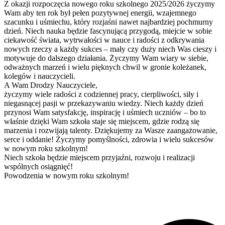
Z okazji rozpoczęcia nowego roku szkolnego 2025/2026 życzymy
Wam aby ten rok był pełen pozytywnej energii, wzajemnego
szacunku i uśmiechu, który rozjaśni nawet najbardziej pochmurny
dzień. Niech nauka będzie fascynującą przygodą, miejcie w sobie
ciekawość świata, wytrwałości w nauce i radości z odkrywania
nowych rzeczy a każdy sukces – mały czy duży niech Was cieszy i
motywuje do dalszego działania. Życzymy Wam wiary w siebie,
odważnych marzeń i wielu pięknych chwil w gronie koleżanek,
kolegów i nauczycieli.
A Wam Drodzy Nauczyciele,
życzymy wiele radości z codziennej pracy, cierpliwości, siły i
niegasnącej pasji w przekazywaniu wiedzy. Niech każdy dzień
przynosi Wam satysfakcję, inspirację i uśmiech uczniów – bo to
właśnie dzięki Wam szkoła staje się miejscem, gdzie rodzą się
marzenia i rozwijają talenty. Dziękujemy za Wasze zaangażowanie,
serce i oddanie! Życzymy pomyślności, zdrowia i wielu sukcesów
w nowym roku szkolnym!
Niech szkoła będzie miejscem przyjaźni, rozwoju i realizacji
wspólnych osiągnięć!
Powodzenia w nowym roku szkolnym!