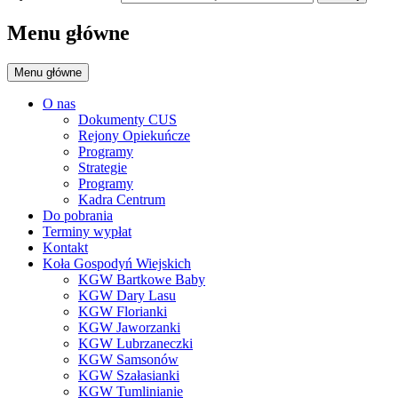
Menu główne
Menu główne
O nas
Dokumenty CUS
Rejony Opiekuńcze
Programy
Strategie
Programy
Kadra Centrum
Do pobrania
Terminy wypłat
Kontakt
Koła Gospodyń Wiejskich
KGW Bartkowe Baby
KGW Dary Lasu
KGW Florianki
KGW Jaworzanki
KGW Lubrzaneczki
KGW Samsonów
KGW Szałasianki
KGW Tumlinianie