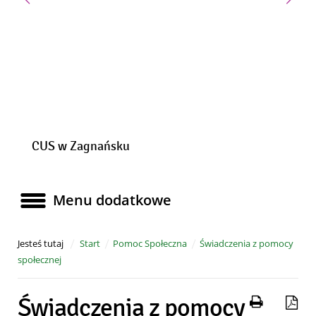
Poprzedni slajd
Nast
CUS w Zagnańsku
Menu dodatkowe
Menu dodatkowe
Jesteś tutaj
Start
Pomoc Społeczna
Świadczenia z pomocy
społecznej
Drukuj 
Za
Świadczenia z pomocy