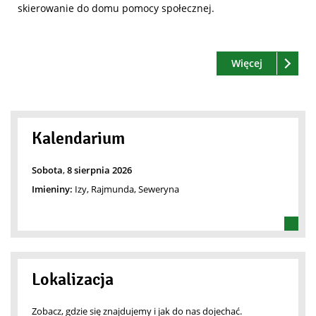
skierowanie do domu pomocy społecznej.
Czytaj
o: Pomoc S
Więcej
Kalendarium
Sobota
,
8
sierpnia
2026
Imieniny:
Izy, Rajmunda, Seweryna
Lokalizacja
Zobacz, gdzie się znajdujemy i jak do nas dojechać.