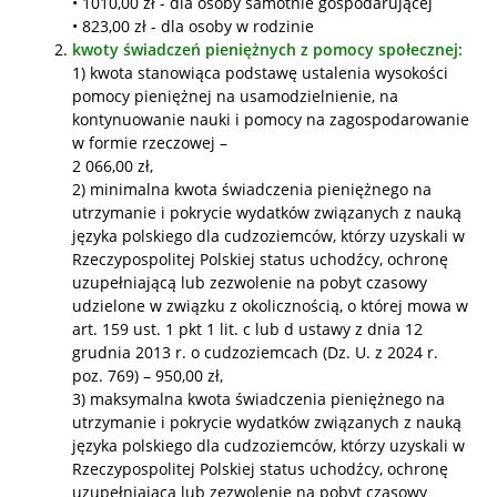
• 1010,00 zł - dla osoby samotnie gospodarującej
• 823,00 zł - dla osoby w rodzinie
kwoty świadczeń pieniężnych z pomocy społecznej:
1) kwota stanowiąca podstawę ustalenia wysokości
pomocy pieniężnej na usamodzielnienie, na
kontynuowanie nauki i pomocy na zagospodarowanie
w formie rzeczowej –
2 066,00 zł,
2) minimalna kwota świadczenia pieniężnego na
utrzymanie i pokrycie wydatków związanych z nauką
języka polskiego dla cudzoziemców, którzy uzyskali w
Rzeczypospolitej Polskiej status uchodźcy, ochronę
uzupełniającą lub zezwolenie na pobyt czasowy
udzielone w związku z okolicznością, o której mowa w
art. 159 ust. 1 pkt 1 lit. c lub d ustawy z dnia 12
grudnia 2013 r. o cudzoziemcach (Dz. U. z 2024 r.
poz. 769) – 950,00 zł,
3) maksymalna kwota świadczenia pieniężnego na
utrzymanie i pokrycie wydatków związanych z nauką
języka polskiego dla cudzoziemców, którzy uzyskali w
Rzeczypospolitej Polskiej status uchodźcy, ochronę
uzupełniającą lub zezwolenie na pobyt czasowy