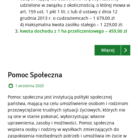
udzielone w związku z okolicznością, o której mowa w
art. 159 ust. 1 pkt 1 lit. c lub d ustawy z dnia 12
grudnia 2013 r. o cudzoziemcach – 1 679,00 zł
4) maksymalna kwota zasiłku stałego – 1 229,00 zł;
kwota dochodu z 1 ha przeliczeniowego – 459,00 zł
Czytaj
o: Zmiana 
Więcej
Pomoc Społeczna
1
września
2020
Pomoc społeczna jest instytucją polityki społecznej
państwa, mającą na celu umożliwienie osobom i rodzinom
przezwyciężanie trudnych sytuacji życiowych, których nie
są one w stanie pokonać, wykorzystując własne
uprawnienia, zasoby i możliwości. Pomoc społeczna
wspiera osoby i rodziny w wysiłkach zmierzających do
zaspokojenia niezbędnych potrzeb i umożliwia im życie w