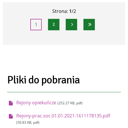
Strona:
1
/2
1
2
Strona
Strona
Następna strona
Ostatnia strona
Pliki do pobrania
Rejony opiekuńcze
(252.27 KB, pdf)
Rejony-prac.soc.01.01.2021-1611178135.pdf
(50.83 KB, pdf)