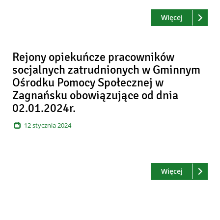
Czytaj
o: Rejony 
Więcej
Rejony opiekuńcze pracowników
socjalnych zatrudnionych w Gminnym
Ośrodku Pomocy Społecznej w
Zagnańsku obowiązujące od dnia
02.01.2024r.
12
stycznia
2024
Czytaj
o: Rejony 
Więcej