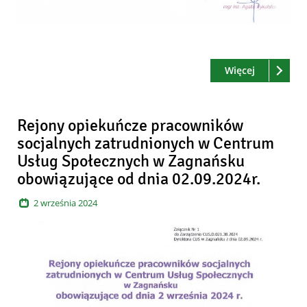
Czytaj
o: Rejony 
Więcej
Rejony opiekuńcze pracowników
socjalnych zatrudnionych w Centrum
Usług Społecznych w Zagnańsku
obowiązujące od dnia 02.09.2024r.
2
września
2024