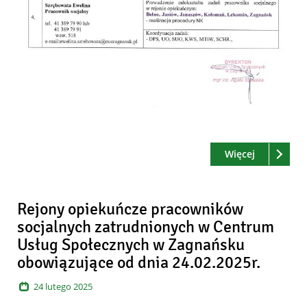
Czytaj
o: Rejony 
Więcej
Rejony opiekuńcze pracowników
socjalnych zatrudnionych w Centrum
Usług Społecznych w Zagnańsku
obowiązujące od dnia 24.02.2025r.
24
lutego
2025