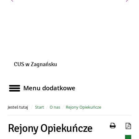
Poprzedni slajd
Nast
CUS w Zagnańsku
Menu dodatkowe
Menu dodatkowe
Jesteś tutaj
Start
O nas
Rejony Opiekuńcze
Drukuj 
Za
Rejony Opiekuńcze