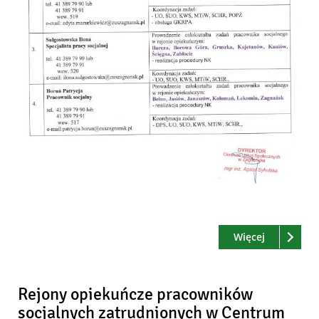
Czytaj
o: Rejony 
Więcej
Rejony opiekuńcze pracowników
socjalnych zatrudnionych w Centrum