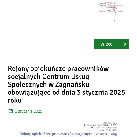
Czytaj
o: Rejony 
Więcej
Rejony opiekuńcze pracowników
socjalnych Centrum Usług
Społecznych w Zagnańsku
obowiązujące od dnia 3 stycznia 2025
roku
3
stycznia
2025