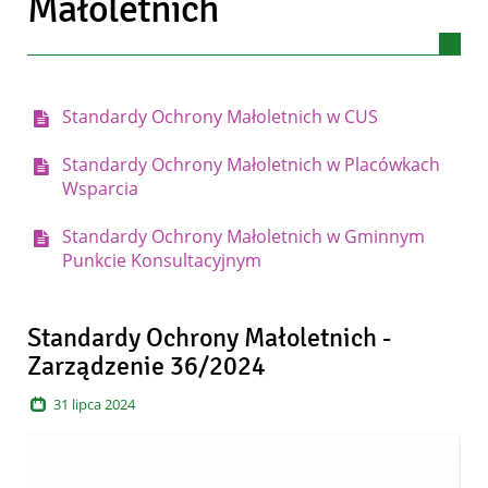
Małoletnich
Menu dla: Standardy Ochrony Małol
Standardy Ochrony Małoletnich w CUS
Standardy Ochrony Małoletnich w Placówkach
Wsparcia
Standardy Ochrony Małoletnich w Gminnym
Punkcie Konsultacyjnym
Artykuły
Standardy Ochrony Małoletnich -
Zarządzenie 36/2024
31
lipca
2024