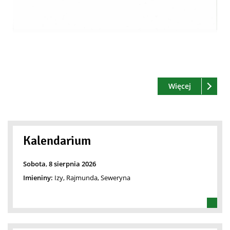
Czytaj
o: Standar
Więcej
Kalendarium
Sobota
,
8
sierpnia
2026
Imieniny:
Izy, Rajmunda, Seweryna