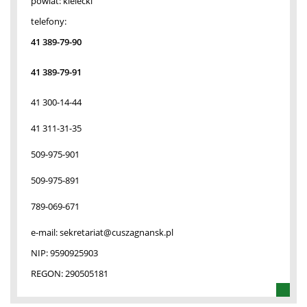
powiat:
kielecki
telefony:
41 389-79-90
41 389-79-91
41 300-14-44
41 311-31-35
509-975-901
509-975-891
789-069-671
e-mail:
sekretariat@cuszagnansk.pl
NIP:
9590925903
REGON:
290505181