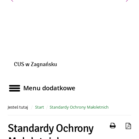
Poprzedni slajd
Nast
CUS w Zagnańsku
Menu dodatkowe
Menu dodatkowe
Jesteś tutaj
Start
Standardy Ochrony Małoletnich
Drukuj 
Za
Standardy Ochrony