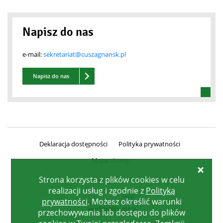
Napisz do nas
e-mail:
sekretariat@cuszagnansk.pl
Napisz do nas
Deklaracja dostępności
Polityka prywatności
Mapa strony
Zamk
Strona korzysta z plików
cookies
w celu
realizacji usług i zgodnie z
Polityką
prywatności
. Możesz określić warunki
przechowywania lub dostępu do plików